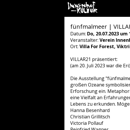
fünfmalmeer | VILLA
Datum:
Do, 20.07.2023 um 
Veranstalter:
Verein Innen
Ort:
Villa For Forest, Vikt
VILLAR21 präsentiert:
(am 20. Juli 2023 war die Er
Die Ausstellung "fünfmalme
großen Ozeane symbolisier
Erforschung ein. Metaphori
eine Vielfalt an Erfahrung
Lebens zu erkunden. Möge d
Hanna Besenhard
Christian Grillitsch
Victoria Pollauf
Reinfried Wagner