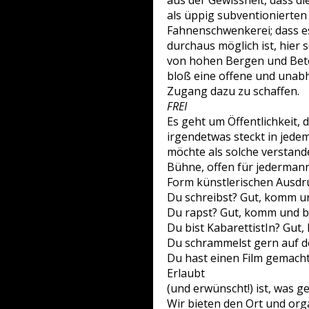
aus der Gewissheit, dass d
als üppig subventionierte
Fahnenschwenkerei; dass e
durchaus möglich ist, hier s
von hohen Bergen und Beton
bloß eine offene und unabh
Zugang dazu zu schaffen.
FREI
Es geht um Öffentlichkeit, 
irgendetwas steckt in jede
möchte als solche verstand
Bühne, offen für jederma
Form künstlerischen Ausdr
Du schreibst? Gut, komm un
Du rapst? Gut, komm und br
Du bist KabarettistIn? Gut
Du schrammelst gern auf dei
Du hast einen Film gemacht
Erlaubt
(und erwünscht!) ist, was ge
Wir bieten den Ort und org