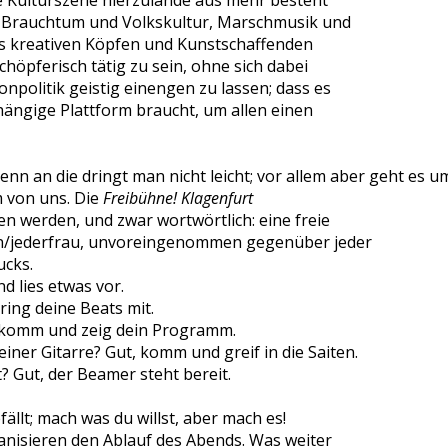
ie Kulturszene hierzulande aus mehr besteht
n Brauchtum und Volkskultur, Marschmusik und
s kreativen Köpfen und Kunstschaffenden
chöpferisch tätig zu sein, ohne sich dabei
politik geistig einengen zu lassen; dass es
ängige Plattform braucht, um allen einen
denn an die dringt man nicht leicht; vor allem aber geht es 
m von uns. Die
Freibühne! Klagenfurt
en werden, und zwar wortwörtlich: eine freie
nn/jederfrau, unvoreingenommen gegenüber jeder
ucks.
d lies etwas vor.
ing deine Beats mit.
, komm und zeig dein Programm.
ner Gitarre? Gut, komm und greif in die Saiten.
? Gut, der Beamer steht bereit.
fällt; mach was du willst, aber mach es!
anisieren den Ablauf des Abends. Was weiter