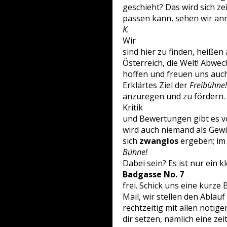
geschieht? Das wird sich ze
passen kann, sehen wir a
K.
Wir
sind hier zu finden, heißen
Österreich, die Welt! Abwech
hoffen und freuen uns auch
Erklärtes Ziel der
Freibühne!
anzuregen und zu fördern.
Kritik
und Bewertungen gibt es v
wird auch niemand als Gewi
sich
zwanglos
ergeben; im 
Bühne!
Dabei sein? Es ist nur ein k
Badgasse No. 7
frei. Schick uns eine kurze
Mail, wir stellen den Abla
rechtzeitig mit allen nöti
dir setzen, nämlich eine zeit