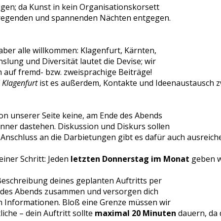
igen; da Kunst in kein Organisationskorsett
nregenden und spannenden Nächten entgegen.
 aber alle willkommen: Klagenfurt, Kärnten,
slung und Diversität lautet die Devise; wir
 auf fremd- bzw. zweisprachige Beiträge!
 Klagenfurt
ist es außerdem, Kontakte und Ideenaustausch z
on unserer Seite keine, am Ende des Abends
nner dastehen. Diskussion und Diskurs sollen
Anschluss an die Darbietungen gibt es dafür auch ausreiche
leiner Schritt: Jeden
letzten Donnerstag im Monat
geben wi
 Beschreibung deines geplanten Auftritts per
uf des Abends zusammen und versorgen dich
gen Informationen. Bloß eine Grenze müssen wir
liche – dein Auftritt sollte
maximal
20 Minuten
dauern, da 