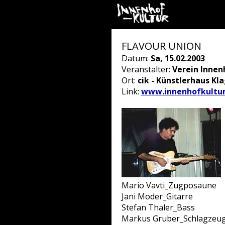
FLAVOUR UNION
Datum:
Sa, 15.02.2003
Veranstalter:
Verein Innen
Ort:
cik - Künstlerhaus Kl
Link:
www.innenhofkultur
Mario Vavti_Zugposaune
Jani Moder_Gitarre
Stefan Thaler_Bass
Markus Gruber_Schlagzeu