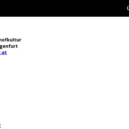
hofkultur
agenfurt
.at
g