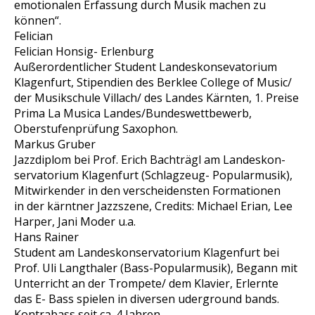
emotionalen Erfassung durch Musik machen zu
können“.
Felician
Felician Honsig- Erlenburg
Außerordentlicher Student Landeskonsevatorium
Klagenfurt, Stipendien des Berklee College of Music/
der Musikschule Villach/ des Landes Kärnten, 1. Preise
Prima La Musica Landes/Bundeswettbewerb,
Oberstufenprüfung Saxophon.
Markus Gruber
Jazzdiplom bei Prof. Erich Bachträgl am Landeskon-
servatorium Klagenfurt (Schlagzeug- Popularmusik),
Mitwirkender in den verscheidensten Formationen
in der kärntner Jazzszene, Credits: Michael Erian, Lee
Harper, Jani Moder u.a.
Hans Rainer
Student am Landeskonservatorium Klagenfurt bei
Prof. Uli Langthaler (Bass-Popularmusik), Begann mit
Unterricht an der Trompete/ dem Klavier, Erlernte
das E- Bass spielen in diversen uderground bands.
Kontrabass seit ca. 4 Jahren.