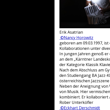
Erik Asatrian
©Nancy Horowitz
geboren am 09.03.1997, ist 
Kollaborationen unter diver
In jungen Jahren genoß er e
an dem „Kärntner Landesko
der Kategorie Klassik Klavi
Nach dem Abschluss am Gymn
den Studiengang BA Jazz-Kla
österreichischen Jazzszene
Neben der Aneignung von Wi
von Musik. Hier vermischen
kombiniert. Er kollaboriert
Rober Unterköfler
©Eckhart Derschmidt