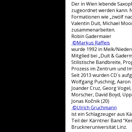
Der in Wien lebende Saxoph
zugeordnet werden kann. Neb
Formationen wie „zwölf nac
Valentin Duit, Michael Moo
zusammenarbeiten.
Robin Gadermaier
©Markus Raffeis
wurde 1992 in Melk/Niederö
Mitglied bei „Duit & Gaderm
Stilistische Bandbreite, Pro
Prozess im Zentrum und Im
Seit 2013 wurden CD ́s auf
Wolfgang Puschnig, Aaron Th
Joander Cruz, Georg Vogel, 
Morscher, David Boyd, Upp
Jonas Kočnik (20)
©Ulrich Gruchmann
ist ein Schlagzeuger aus Kä
Teil der Kärntner Band “Ke
Bruckneruniversität Linz.