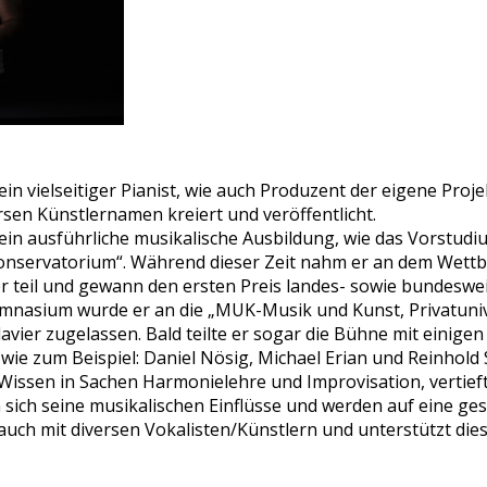
ein vielseitiger Pianist, wie auch Produzent der eigene Proj
sen Künstlernamen kreiert und veröffentlicht.
in ausführliche musikalische Ausbildung, wie das Vorstudium
nservatorium“. Während dieser Zeit nahm er an dem Wettb
er teil und gewann den ersten Preis landes- sowie bundeswei
asium wurde er an die „MUK-Musik und Kunst, Privatunivers
vier zugelassen. Bald teilte er sogar die Bühne mit einigen
 wie zum Beispiel: Daniel Nösig, Michael Erian und Reinhold 
ssen in Sachen Harmonielehre und Improvisation, vertiefte
 sich seine musikalischen Einflüsse und werden auf eine g
 auch mit diversen Vokalisten/Künstlern und unterstützt di