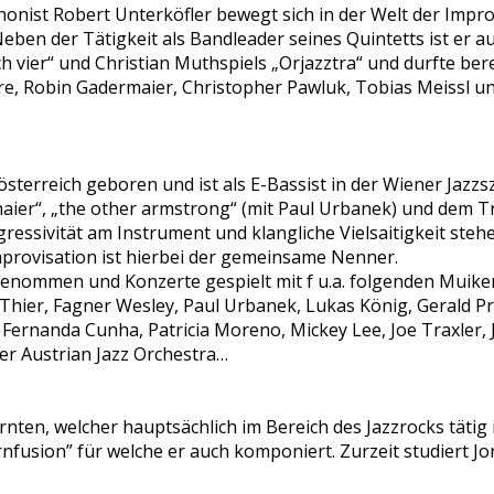
onist Robert Unterköfler bewegt sich in der Welt der Impro
en der Tätigkeit als Bandleader seines Quintetts ist er a
h vier“ und Christian Muthspiels „Orjazztra“ und durfte ber
re, Robin Gadermaier, Christopher Pawluk, Tobias Meissl un
sterreich geboren und ist als E-Bassist in der Wiener Jazzs
aier“, „the other armstrong“ (mit Paul Urbanek) und dem Trio
gressivität am Instrument und klangliche Vielsaitigkeit steh
provisation ist hierbei der gemeinsame Nenner.
genommen und Konzerte gespielt mit f u.a. folgenden Muike
ier, Fagner Wesley, Paul Urbanek, Lukas König, Gerald Pre
Fernanda Cunha, Patricia Moreno, Mickey Lee, Joe Traxler, J
er Austrian Jazz Orchestra…
rnten, welcher hauptsächlich im Bereich des Jazzrocks tätig 
rnfusion” für welche er auch komponiert. Zurzeit studiert J