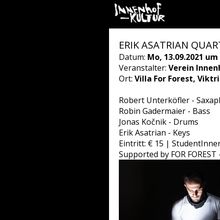
ERIK ASATRIAN QUARTE
Datum:
Mo, 13.09.2021 um 
Veranstalter:
Verein Innen
Ort:
Villa For Forest, Vikt
Robert Unterköfler - Saxa
Robin Gadermaier - Bass
Jonas Kočnik - Drums
Erik Asatrian - Keys
Eintritt: € 15 | StudentInne
Supported by FOR FOREST - 