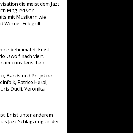
visation die meist dem Jazz
uch Mitglied von
eits mit Musikern wie
d Werner Feldgrill
zene beheimatet. Er ist
 „zwölf nach vier“.
en im künstlerischen
rn, Bands und Projekten:
infalk, Patrice Heral,
oris Dudli, Veronika
ist. Er ist unter anderem
onas Jazz Schlagzeug an der