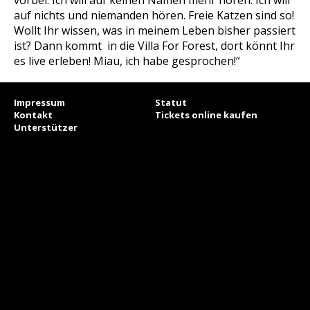
vorbei. Ich will auf keinen Namen mehr hören. Ich will
auf nichts und niemanden hören. Freie Katzen sind so!
Wollt Ihr wissen, was in meinem Leben bisher passiert
ist? Dann kommt in die Villa For Forest, dort könnt Ihr
es live erleben! Miau, ich habe gesprochen!“
Impressum
Statut
Kontakt
Tickets online kaufen
Unterstützer