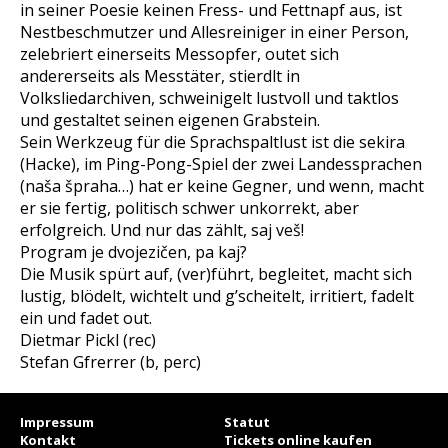
in seiner Poesie keinen Fress- und Fettnapf aus, ist
Nestbeschmutzer und Allesreiniger in einer Person,
zelebriert einerseits Messopfer, outet sich
andererseits als Messtäter, stierdlt in
Volksliedarchiven, schweinigelt lustvoll und taktlos
und gestaltet seinen eigenen Grabstein.
Sein Werkzeug für die Sprachspaltlust ist die sekira
(Hacke), im Ping-Pong-Spiel der zwei Landessprachen
(naša špraha…) hat er keine Gegner, und wenn, macht
er sie fertig, politisch schwer unkorrekt, aber
erfolgreich. Und nur das zählt, saj veš!
Program je dvojezičen, pa kaj?
Die Musik spürt auf, (ver)führt, begleitet, macht sich
lustig, blödelt, wichtelt und g’scheitelt, irritiert, fadelt
ein und fadet out.
Dietmar Pickl (rec)
Stefan Gfrerrer (b, perc)
Impressum
Statut
Kontakt
Tickets online kaufen