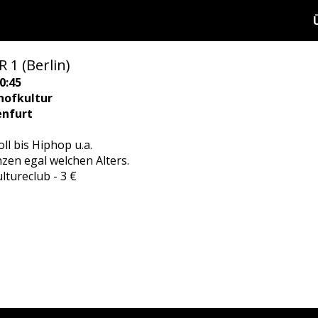
 1 (Berlin)
0:45
hofkultur
enfurt
 bis Hiphop u.a.
en egal welchen Alters.
ltureclub - 3 €