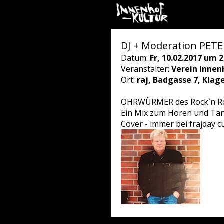
DJ + Moderation PETER
Datum:
Fr, 10.02.2017 um 2
Veranstalter:
Verein Innen
Ort:
raj, Badgasse 7, Klag
OHRWÜRMER des Rock`n Roll
Ein Mix zum Hören und Tanz
Cover - immer bei frajday cu