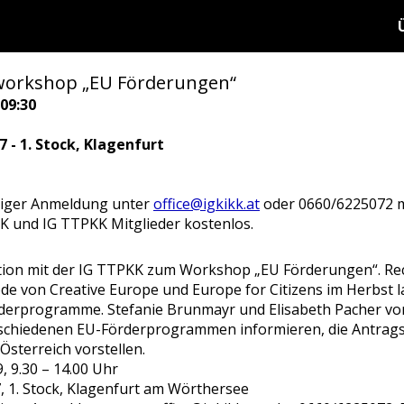
 workshop „EU Förderungen“
09:30
 - 1. Stock, Klagenfurt
riger Anmeldung unter
office@igkikk.at
oder 0660/6225072 m
KK und IG TTPKK Mitglieder kostenlos.
ation mit der IG TTPKK zum Workshop „EU Förderungen“. Rech
iode von Creative Europe und Europe for Citizens im Herbst 
erprogramme. Stefanie Brunmayr und Elisabeth Pacher vo
rschiedenen EU-Förderprogrammen informieren, die Antra
Österreich vorstellen.
, 9.30 – 14.00 Uhr
 1. Stock, Klagenfurt am Wörthersee