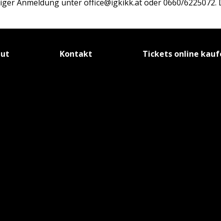
ger Anmeldung unter office@igkikk.at oder 0660/6225072. D
tut
Kontakt
Tickets online kau