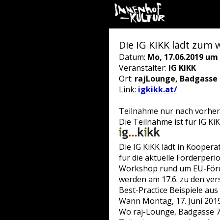
Die IG KIKK lädt zum
Datum:
Mo, 17.06.2019 um 
Veranstalter:
IG KIKK
Ort:
rajLounge, Badgasse 7
Link:
igkikk.at/
Teilnahme nur nach vorhe
Die Teilnahme ist für IG Ki
Die IG KiKK lädt in Kooper
für die aktuelle Förderper
Workshop rund um EU-Förd
werden am 17.6. zu den ve
Best-Practice Beispiele aus 
Wann Montag, 17. Juni 2019
Wo raj-Lounge, Badgasse 7,