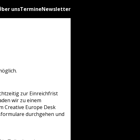
Über uns
Termine
Newsletter
öglich.
tzeitig zur Einreichfrist
laden wir zu einem
m Creative Europe Desk
gsformulare durchgehen und