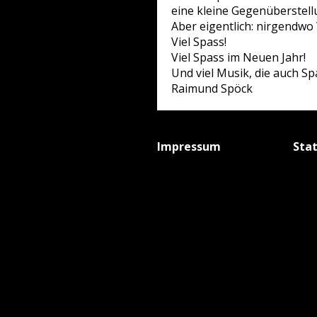
eine kleine Gegenüberstell
Aber eigentlich: nirgendw
Viel Spass!
Viel Spass im Neuen Jahr!
Und viel Musik, die auch Sp
Raimund Spöck
Impressum
Sta