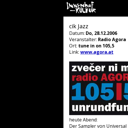
cik Jazz
Datum:
Do, 28.12.2006
Veranstalter:
Radio Agora
Ort:
tune in on 105,5
Link:
www.agora.at
heute Abend:
Der Sampler von Universal R