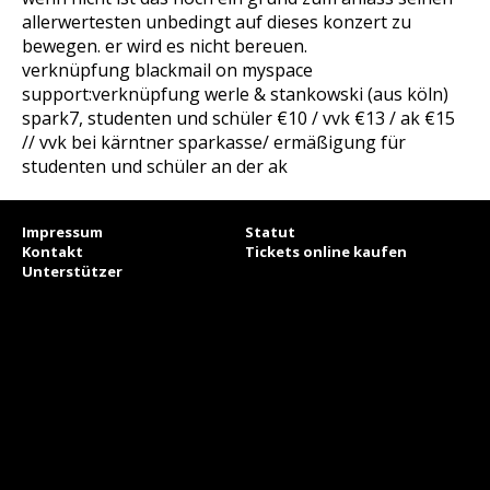
allerwertesten unbedingt auf dieses konzert zu
bewegen. er wird es nicht bereuen.
verknüpfung blackmail on myspace
support:verknüpfung werle & stankowski (aus köln)
spark7, studenten und schüler €10 / vvk €13 / ak €15
// vvk bei kärntner sparkasse/ ermäßigung für
studenten und schüler an der ak
Impressum
Statut
Kontakt
Tickets online kaufen
Unterstützer