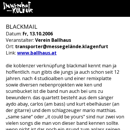
BLACKMAIL
Datum:
Fr, 13.10.2006
Veranstalter:
Verein Ballhaus
Ort:
transporter@messegelände.klagenfurt
Link:
www.ballhaus.at
die koblenzer verknüpfung blackmail kennt man ja
hoffentlich. nun gibts die jungs ja auch schon seit 12
jahren. nach 4 studioalben und einer remixplatte
sowie diversen nebenprojekten wie ken und
scumbucket ist die band nun auch bei uns zu
bewundern. das quartett besteht aus dem sänger
aydo abay, carlos (am bass) und kurt ebelhäuser (an
der gitarre) und dem schlagzeuger mario matthias.
„same sane“ oder „it could be yours“ sind nur zwei von
vielen songs die man von dieser band kennen sollte.
wenn nicht ist das noch ein grund zum anlass seinen