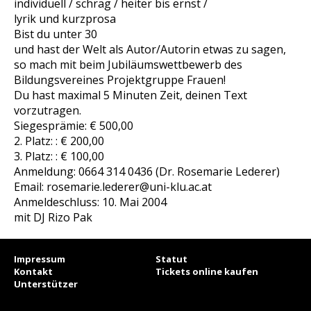
individuell / schräg / heiter bis ernst /
lyrik und kurzprosa
Bist du unter 30
und hast der Welt als Autor/Autorin etwas zu sagen,
so mach mit beim Jubiläumswettbewerb des
Bildungsvereines Projektgruppe Frauen!
Du hast maximal 5 Minuten Zeit, deinen Text
vorzutragen.
Siegesprämie: € 500,00
2. Platz: : € 200,00
3. Platz: : € 100,00
Anmeldung: 0664 314 0436 (Dr. Rosemarie Lederer)
Email: rosemarie.lederer@uni-klu.ac.at
Anmeldeschluss: 10. Mai 2004
mit DJ Rizo Pak
Impressum
Statut
Kontakt
Tickets online kaufen
Unterstützer