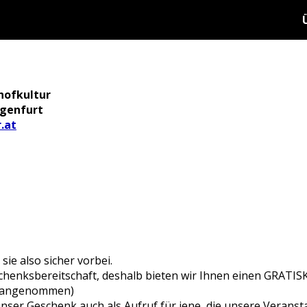
hofkultur
agenfurt
.at
sie also sicher vorbei.
eschenksbereitschaft, deshalb bieten wir Ihnen einen GRAT
d angenommen)
unser Geschenk auch als Aufruf für jene, die unsere Verans