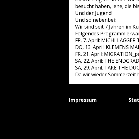
besucht haben, jene, die b
Und der Jugend!
Und so nebenbei:
Wir sind seit 7 Jahren im K
Folgendes Programm erwart
FR, 7. April: MICHI LAGGER 
DO, 13. April: KLEMENS M
FR, 21. April: MIGRATION_p
SA, 22. April: THE ENDGRA
SA, 29. April: TAKE THE D
Da wir wieder Sommerzeit 
Impressum
Sta