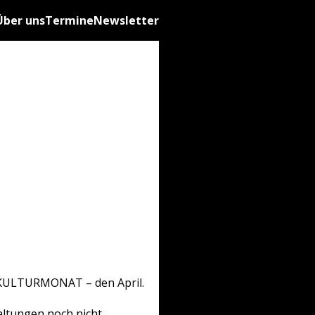
Über uns
Termine
Newsletter
ISKULTURMONAT – den April.
taltungen noch nicht