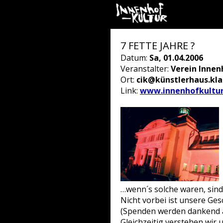
7 FETTE JAHRE ?
Datum:
Sa, 01.04.2006
Veranstalter:
Verein Innen
Ort:
cik@künstlerhaus.kl
Link:
www.innenhofkultur
…wenn´s solche waren, sind 
Nicht vorbei ist unsere G
(Spenden werden danken
Gleichzeitig verstehen wir 