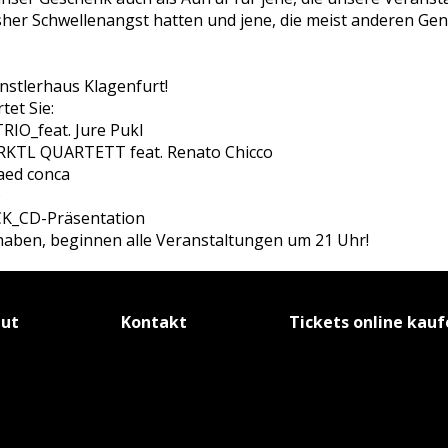
isher Schwellenangst hatten und jene, die meist anderen Ge
ünstlerhaus Klagenfurt!
et Sie:
TRIO_feat. Jure Pukl
ARKTL QUARTETT feat. Renato Chicco
aed conca
D
UCK_CD-Präsentation
haben, beginnen alle Veranstaltungen um 21 Uhr!
tut
Kontakt
Tickets online kau