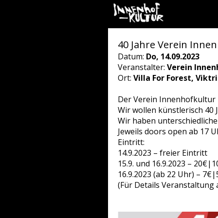
40 Jahre Verein Inne
Datum:
Do, 14.09.2023
Veranstalter:
Verein Innen
Ort:
Villa For Forest, Vikt
Der Verein Innenhofkultur 
Wir wollen künstlerisch 40 
Wir haben unterschiedliche
Jeweils doors open ab 17 U
Eintritt:
14.9.2023 – freier Eintritt
15.9. und 16.9.2023 – 20€|1
16.9.2023 (ab 22 Uhr) – 7€|
(Für Details Veranstaltung 