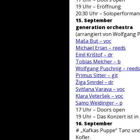
19 Uhr – Eröffnung
20:30 Uhr – Soloperforman
15. September
generation orchestra
(arrangiert von Wolfgang P
Maša But – voc
Michael Erian – reeds
Emil Krištof – dr
Tobias Melcher – b
Wolfgang Puschnig – reeds
Primus Sitter – git
Žiga Smrdel – dr
Svitlana Varava – voc
Klara Veteršek – voc
Samo Weidinger – p
17 Uhr – Doors open
19 Uhr – Das Konzert ist in 
16. September
# „Kafkas Puppe“ Tanz und
Kofler.