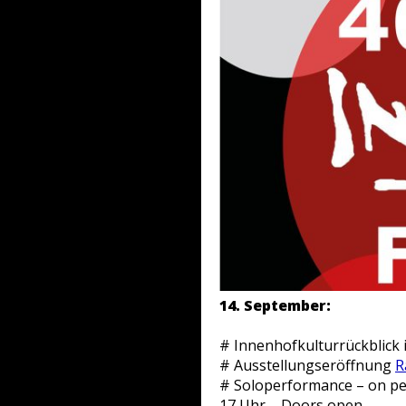
14. September:
# Innenhofkulturrückblick 
# Ausstellungseröffnung
R
# Soloperformance – on p
17 Uhr – Doors open