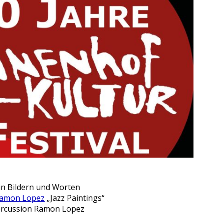
in Bildern und Worten
amon Lopez
„Jazz Paintings“
ercussion Ramon Lopez