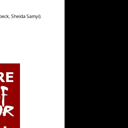
beck, Sheida Samyi).