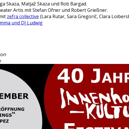
ga Skaza, Matjaž Skaza und Rob Bargad.
heater Artis mit Stefan Ofner und Robert Grießner.
 mit
zefra collective
(Lara Rutar, Sara Gregorič, Clara Loibers
Emma und DJ Ludwig
ion
y