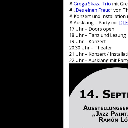
#
Grega Skaza Trio
mit Gre
# „
Des einen Freud
“ von T
# Konzert und Installation
# Ausklang – Party mit
DJ 
17 Uhr – Doors open
18 Uhr – Tanz und Lesung
19 Uhr – Konzert
20.30 Uhr – Theater
21 Uhr – Konzert / Installat
22 Uhr – Ausklang mit Part