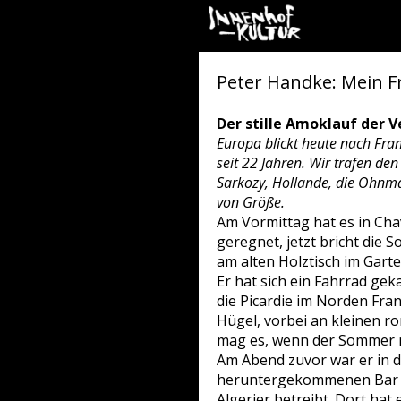
Peter Handke: Mein F
Der stille Amoklauf der 
Europa blickt heute nach Fran
seit 22 Jahren. Wir trafen den
Sarkozy, Hollande, die Ohnm
von Größe.
Am Vormittag hat es in Chav
geregnet, jetzt bricht die S
am alten Holztisch im Gart
Er hat sich ein Fahrrad gek
die Picardie im Norden Fr
Hügel, vorbei an kleinen r
mag es, wenn der Sommer n
Am Abend zuvor war er in d
heruntergekommenen Bar un
Algerier betreibt. Dort hat