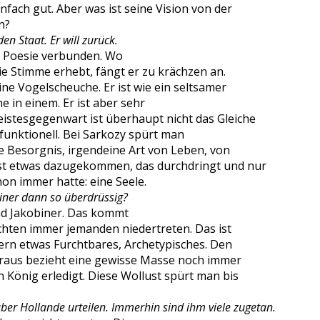
nfach gut. Aber was ist seine Vision von der
n?
en Staat. Er will zurück.
e Poesie verbunden. Wo
ie Stimme erhebt, fängt er zu krächzen an.
ne Vogelscheuche. Er ist wie ein seltsamer
 in einem. Er ist aber sehr
istesgegenwart ist überhaupt nicht das Gleiche
r funktionell. Bei Sarkozy spürt man
ie Besorgnis, irgendeine Art von Leben, von
ist etwas dazugekommen, das durchdringt und nur
on immer hatte: eine Seele.
iner dann so überdrüssig?
d Jakobiner. Das kommt
chten immer jemanden niedertreten. Das ist
dern etwas Furchtbares, Archetypisches. Den
araus bezieht eine gewisse Masse noch immer
n König erledigt. Diese Wollust spürt man bis
über Hollande urteilen. Immerhin sind ihm viele zugetan.