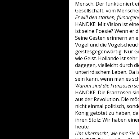
Mensch. Der funktioniert ei
Gesellschaft, vom Mensche
Er will den starken, fürsorgend
HANDKE: Mit Vision ist ein
ist seine Poesie? Wenn er d
Seine Gesten erinnern an ei
Vogel und die Vogelscheuche
geistesgegenwärtig. Nur Ge
wie Geist. Hollande ist seh
dagegen, vielleicht durch d
unterirdischem Leben. Da 
sein kann, wenn man es sch
Warum sind die Franzosen se
HANDKE: Die Franzosen sin
aus der Revolution. Die mö
nicht einmal politisch, son
König getötet zu haben, d
ihren Stolz: Wir haben eine
heute.
Uns überrascht, wie hart Sie 