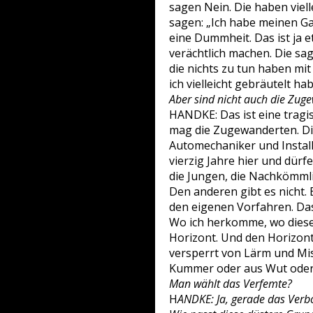
sagen Nein. Die haben viell
sagen: „Ich habe meinen Gar
eine Dummheit. Das ist ja 
verächtlich machen. Die sag
die nichts zu tun haben mit
ich vielleicht gebräutelt ha
Aber sind nicht auch die Zug
HANDKE: Das ist eine tragis
mag die Zugewanderten. Di
Automechaniker und Install
vierzig Jahre hier und dürf
die Jungen, die Nachkömmli
Den anderen gibt es nicht. 
den eigenen Vorfahren. Das
Wo ich herkomme, wo diese 
Horizont. Und den Horizont 
versperrt von Lärm und Mi
Kummer oder aus Wut oder 
Man wählt das Verfemte?
H
ANDKE: Ja, gerade das Verbot