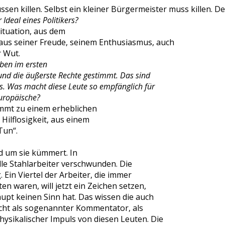
sen killen. Selbst ein kleiner Bürgermeister muss killen. D
 Ideal eines Politikers?
ituation, aus dem
aus seiner Freude, seinem Enthusiasmus, auch
 Wut.
ben im ersten
nd die äußerste Rechte gestimmt. Das sind
is. Was macht diese Leute so empfänglich für
europäische?
mt zu einem erheblichen
s Hilflosigkeit, aus einem
Tun“.
 um sie kümmert. In
lle Stahlarbeiter verschwunden. Die
. Ein Viertel der Arbeiter, die immer
n waren, will jetzt ein Zeichen setzen,
pt keinen Sinn hat. Das wissen die auch
nicht als sogenannter Kommentator, als
 physikalischer Impuls von diesen Leuten. Die