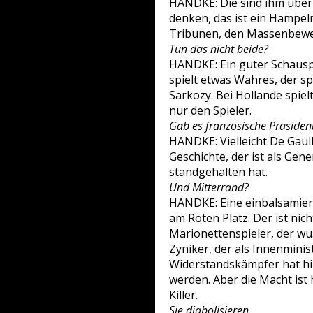
HANDKE: Die sind ihm über
denken, das ist ein Hampelm
Tribunen, den Massenbewe
Tun das nicht beide?
HANDKE: Ein guter Schauspie
spielt etwas Wahres, der s
Sarkozy. Bei Hollande spiel
nur den Spieler.
Gab es französische Präsiden
HANDKE: Vielleicht De Gaull
Geschichte, der ist als Gene
standgehalten hat.
Und Mitterrand?
HANDKE: Eine einbalsamiert
am Roten Platz. Der ist nic
Marionettenspieler, der wus
Zyniker, der als Innenmini
Widerstandskämpfer hat hin
werden. Aber die Macht ist h
Killer.
Sie diabolisieren.