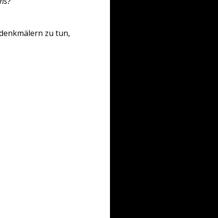
chs?
rdenkmälern zu tun,