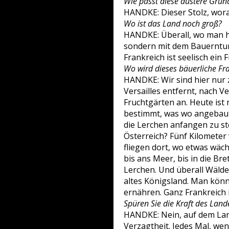
Wie passt diese düstere Grun
HANDKE: Dieser Stolz, wora
Wo ist das Land noch groß?
HANDKE: Überall, wo man hi
sondern mit dem Bauerntum,
Frankreich ist seelisch ein 
Wo wird dieses bäuerliche Fra
HANDKE: Wir sind hier nur 
Versailles entfernt, nach V
Fruchtgärten an. Heute ist 
bestimmt, was wo angebaut 
die Lerchen anfangen zu ste
Österreich? Fünf Kilometer 
fliegen dort, wo etwas wäch
bis ans Meer, bis in die Br
Lerchen. Und überall Wälder
altes Königsland. Man könn
ernähren. Ganz Frankreich 
Spüren Sie die Kraft des Land
HANDKE: Nein, auf dem Lan
Verzagtheit. Jedes Mal, wen