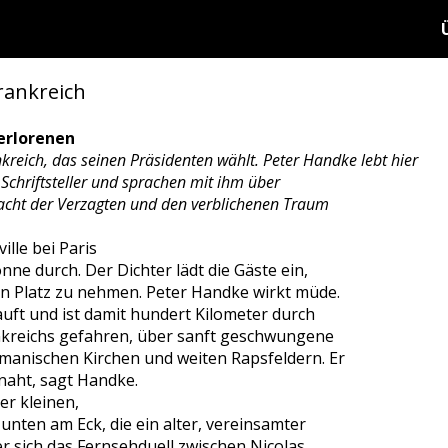
rankreich
Verlorenen
kreich, das seinen Präsidenten wählt. Peter Handke lebt hier
 Schriftsteller und sprachen mit ihm über
acht der Verzagten und den verblichenen Traum
ille bei Paris
onne durch. Der Dichter lädt die Gäste ein,
en Platz zu nehmen. Peter Handke wirkt müde.
auft und ist damit hundert Kilometer durch
ankreichs gefahren, über sanft geschwungene
omanischen Kirchen und weiten Rapsfeldern. Er
aht, sagt Handke.
er kleinen,
ten am Eck, die ein alter, vereinsamter
 er sich das Fernsehduell zwischen Nicolas