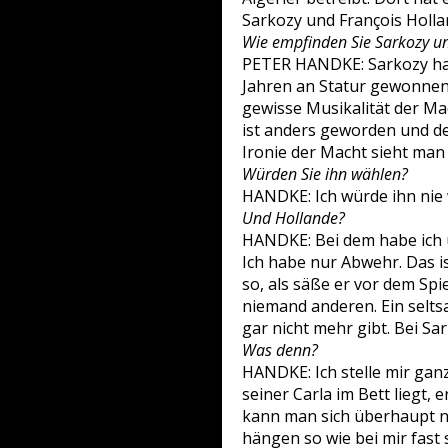
Sarkozy und François Holl
Wie empfinden Sie Sarkozy u
PETER HANDKE: Sarkozy ha
Jahren an Statur gewonnen 
gewisse Musikalität der Mac
ist anders geworden und de
Ironie der Macht sieht man 
Würden Sie ihn wählen?
HANDKE: Ich würde ihn nie 
Und Hollande?
HANDKE: Bei dem habe ich 
Ich habe nur Abwehr. Das ist
so, als säße er vor dem Spie
niemand anderen. Ein selts
gar nicht mehr gibt. Bei S
Was denn?
HANDKE: Ich stelle mir ganz
seiner Carla im Bett liegt, 
kann man sich überhaupt ni
hängen so wie bei mir fast 