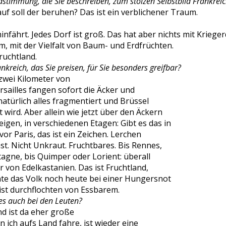
dstimmung, die Sie beschreiben, zum stolzen Selbstbild Frankrei
uf soll der beruhen? Das ist ein verblichener Traum.
nfährt. Jedes Dorf ist groß. Das hat aber nichts mit Kriege
 mit der Vielfalt von Baum- und Erdfrüchten.
Fruchtland.
nkreich, das Sie preisen, für Sie besonders greifbar?
zwei Kilometer von
ersailles fangen sofort die Äcker und
natürlich alles fragmentiert und Brüssel
wird. Aber allein wie jetzt über den Äckern
igen, in verschiedenen Etagen: Gibt es das in
vor Paris, das ist ein Zeichen. Lerchen
st. Nicht Unkraut. Fruchtbares. Bis Rennes,
etagne, bis Quimper oder Lorient: überall
 von Edelkastanien. Das ist Fruchtland,
te das Volk noch heute bei einer Hungersnot
ist durchflochten von Essbarem.
es auch bei den Leuten?
d ist da eher große
n ich aufs Land fahre, ist wieder eine