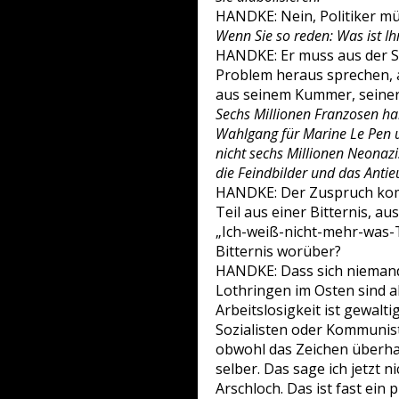
HANDKE: Nein, Politiker müs
Wenn Sie so reden: Was ist Ihr
HANDKE: Er muss aus der S
Problem heraus sprechen, 
aus seinem Kummer, seiner
Sechs Millionen Franzosen ha
Wahlgang für Marine Le Pen u
nicht sechs Millionen Neonaz
die Feindbilder und das Anti
HANDKE: Der Zuspruch kom
Teil aus einer Bitternis, au
„Ich-weiß-nicht-mehr-was-
Bitternis worüber?
HANDKE: Dass sich niemand
Lothringen im Osten sind a
Arbeitslosigkeit ist gewaltig
Sozialisten oder Kommuniste
obwohl das Zeichen überhau
selber. Das sage ich jetzt 
Arschloch. Das ist fast ein