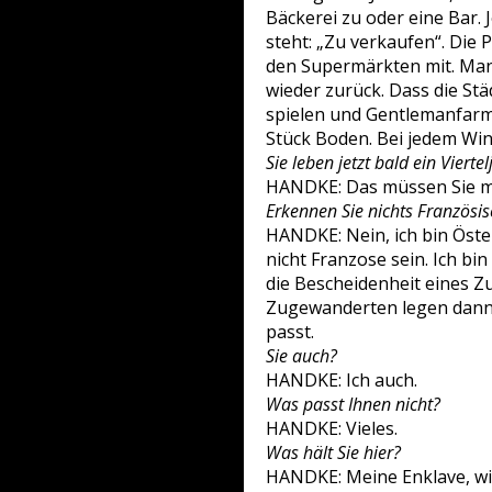
Bäckerei zu oder eine Bar. 
steht: „Zu verkaufen“. Die
den Supermärkten mit. Manc
wieder zurück. Dass die St
spielen und Gentlemanfarme
Stück Boden. Bei jedem Win
Sie leben jetzt bald ein Viert
HANDKE: Das müssen Sie mir
Erkennen Sie nichts Französis
HANDKE: Nein, ich bin Öste
nicht Franzose sein. Ich bi
die Bescheidenheit eines Z
Zugewanderten legen dann 
passt.
Sie auch?
HANDKE: Ich auch.
Was passt Ihnen nicht?
HANDKE: Vieles.
Was hält Sie hier?
HANDKE: Meine Enklave, wie