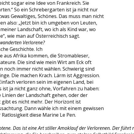
eicht sogar eine Idee von Frankreich. Sie
ten.“ So ein Schrebergarten ist ja nicht nur
etwas Gewaltiges, Schönes. Das muss man nicht
en also: „Jetzt bin ich umgeben von Leuten,
 meiner Landschaft, wo ich als Kind war, wo
be“, wie man auf Österreichisch sagt.
ewanderten Verlorene?
che Geschichte. Ich
e aus Afrika kommen, die Stromableser,
ateure. Die sind wie mein Wirt am Eck oft
en noch immer nicht wählen. Schwierig sind
nge. Die machen Krach. Lärm ist Aggression.
Einfach verloren sein im eigenen Land, bei
 ist ja nicht ganz ohne, Vorfahren zu haben:
Linien der Landschaft gehen, oder der
gibt es nicht mehr. Der Horizont ist
ssachtung. Dann wähle ich mit einem gewissen
Ratlosigkeit diese Marine Le Pen.
ene. Das ist eine Art stiller Amoklauf der Verlorenen. Der führt n