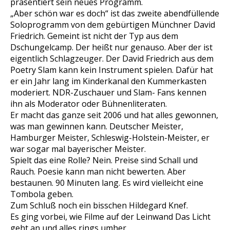
präsentiert sein neues Programm.
„Aber schön war es doch“ ist das zweite abendfüllende
Soloprogramm von dem gebürtigen Münchner David
Friedrich. Gemeint ist nicht der Typ aus dem
Dschungelcamp. Der heißt nur genauso. Aber der ist
eigentlich Schlagzeuger. Der David Friedrich aus dem
Poetry Slam kann kein Instrument spielen. Dafür hat
er ein Jahr lang im Kinderkanal den Kummerkasten
moderiert. NDR-Zuschauer und Slam- Fans kennen
ihn als Moderator oder Bühnenliteraten.
Er macht das ganze seit 2006 und hat alles gewonnen,
was man gewinnen kann. Deutscher Meister,
Hamburger Meister, Schleswig-Holstein-Meister, er
war sogar mal bayerischer Meister.
Spielt das eine Rolle? Nein. Preise sind Schall und
Rauch. Poesie kann man nicht bewerten. Aber
bestaunen. 90 Minuten lang. Es wird vielleicht eine
Tombola geben.
Zum Schluß noch ein bisschen Hildegard Knef.
Es ging vorbei, wie Filme auf der Leinwand Das Licht
geht an und alles rings umher