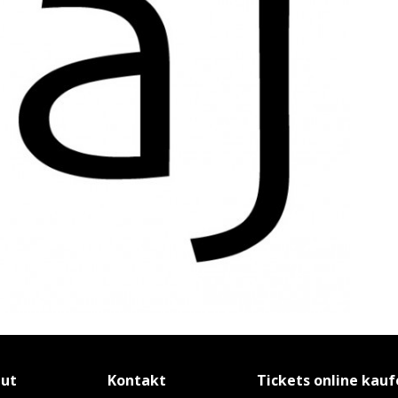
tut
Kontakt
Tickets online kau