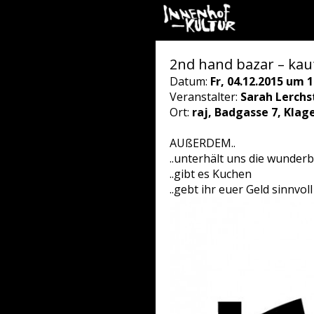
2nd hand bazar – kauf
Datum:
Fr, 04.12.2015 um 1
Veranstalter:
Sarah Lerchs
Ort:
raj, Badgasse 7, Klag
AUßERDEM..
..unterhält uns die wunder
..gibt es Kuchen
..gebt ihr euer Geld sinnvol