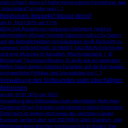
mich irritiert, denn ich hatte meine eigene Vorstellung, was
„linksradikal“ ist oder sein […]
Religionen: Respekt? Wovor denn?
am Fr, 16.01.2015 um 11:16
©Die Zeit Respekt vor religiösen Gefühlen!, heißt es
allenthalben. Michael Schmidt-Salomon hält es für falsch,
auf die Befindlichkeiten von Gläubigen groß Rücksicht zu
nehmen. VON MICHAEL SCHMIDT-SALOMON Eine Kirche
und eine Moschee in Ramallah, Westjordanland | ©
Mohamad Torokman/Reuters Es wirkt wie ein bedingter
Reflex: Kaum gehen religiöse Fanatiker auf die Barrikaden ,
sind westliche Politiker und Journalisten zur […]
Verwaltung des Stillstandes statt überfälliger
Reformen
am Mi, 07.01.2015 um 16:52
Verwaltung des Stillstandes statt überfälliger Reformen
Zangengriff von Parteien und Kammern lähmt Österreich
Österreich ist immer noch eines der reichsten Länder
Europas, verliert aber seit 2007/08 in allen Standort- und
Wettbewerbsvergleichen kontinuierlich an Boden. Das