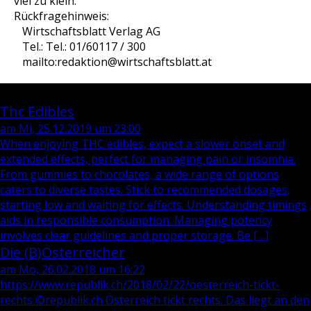
viel zu klein.
Rückfragehinweis:
Wirtschaftsblatt Verlag AG
Tel.: Tel.: 01/60117 / 300
mailto:redaktion@wirtschaftsblatt.at
Blog / Zeitgeschehen
Thc Edibles
am Mi, 25.12.2019 um 23:00
When enjoying THC edibles, expect a slower onset and
extended effects, perfect for managing pain or insomnia.
From gummies to chocolates, a wide range of options
caters to diverse tastes. Stick to recommended dosages,
starting low and waiting for effects. Understanding timings
aids in responsible consumption. Managing potency
involves clear guidelines and proper storage. Be […]
Die (B)Österreicher
am Mo, 26.02.2018 um 16:22
https://www.republik.ch/2018/02/22/oesterreich-tickt-
rechts ©republik.ch Österreich tickt rechts. Das liegt an den