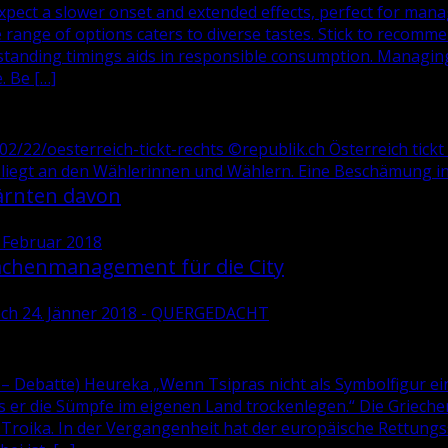
pect a slower onset and extended effects, perfect for mana
 range of options caters to diverse tastes. Stick to recomm
rstanding timings aids in responsible consumption. Managing
. Be […]
2/22/oesterreich-tickt-rechts ©republik.ch Österreich tickt r
s liegt an den Wählerinnen und Wählern. Eine Beschämung i
ärnten davon
. Februar 2018
lächenmanagement für die City
woch 24. Jänner 2018 - QUERGEDACHT
 – Debatte) Heureka „Wenn Tsipras nicht als Symbolfigur ei
s er die Sümpfe im eigenen Land trockenlegen.“ Die Griech
Troika. In der Vergangenheit hat der europäische Rettungss