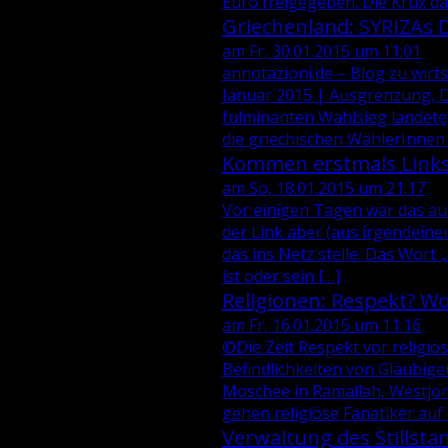
Euro freigegeben. Die Krux dab
Griechenland: SYRIZAs 
am Fr, 30.01.2015 um 11:01
annotazioni.de – Blog zu wirts
Januar 2015 | Ausgrenzung, De
fulminanten Wahlsieg landete, 
die griechischen WählerInnen d
Kommen erstmals Linksr
am So, 18.01.2015 um 21:17
Vor einigen Tagen war das auf 
der Link aber (aus irgendeine
das ins Netz stelle. Das Wort „
ist oder sein […]
Religionen: Respekt? W
am Fr, 16.01.2015 um 11:16
©Die Zeit Respekt vor religiös
Befindlichkeiten von Gläubi
Moschee in Ramallah, Westjo
gehen religiöse Fanatiker auf 
Verwaltung des Stillsta