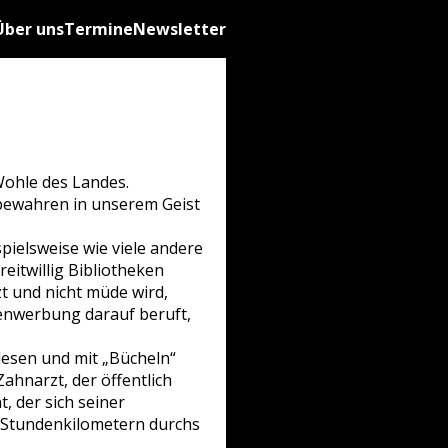
Über uns
Termine
Newsletter
Wohle des Landes.
d bewahren in unserem Geist
pielsweise wie viele andere
reitwillig Bibliotheken
zt und nicht müde wird,
genwerbung darauf beruft,
lesen und mit „Bücheln“
ahnarzt, der öffentlich
t, der sich seiner
42 Stundenkilometern durchs