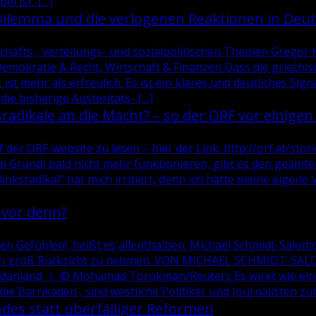
ei ist, […]
Dilemma und die verlogenen Reaktionen in Deu
chafts-, verteilungs- und sozialpolitischen Themen Gregor Kri
mokratie & Recht, Wirtschaft & Finanzen Dass die griechis
ist mehr als erfreulich. Es ist ein klares und deutliches Sign
ie bisherige Austeritäts- […]
adikale an die Macht? – so der ORF vor einigen
der ORF-website zu lesen – hier der Link: http://orf.at/sto
m Grund) bald nicht mehr funktionieren, gibt es den geamte
linksradikal“ hat mich irritiert, denn ich hatte meine eigene 
ovor denn?
en Gefühlen!, heißt es allenthalben. Michael Schmidt-Salomon
gen groß Rücksicht zu nehmen. VON MICHAEL SCHMIDT-SAL
rdanland | © Mohamad Torokman/Reuters Es wirkt wie ein 
die Barrikaden , sind westliche Politiker und Journalisten zur
ndes statt überfälliger Reformen