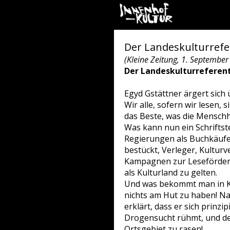
Der Landeskulturrefer
(Kleine Zeitung, 1. September
Der Landeskulturreferent
Egyd Gstättner ärgert sic
Wir alle, sofern wir lesen,
das Beste, was die Menschh
Was kann nun ein Schriftste
Regierungen als Buchkäufer
bestückt, Verleger, Kulturv
Kampagnen zur Leseförderu
als Kulturland zu gelten.
Und was bekommt man in Kär
nichts am Hut zu haben! Na b
erklärt, dass er sich prinzi
Drogensucht rühmt, und der
Ortsgebiet zu rasen!