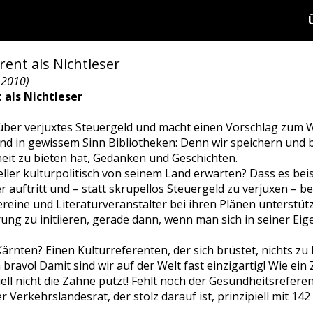
ent als Nichtleser
 2010)
 als Nichtleser
h über verjuxtes Steuergeld und macht einen Vorschlag zum 
 sind in gewissem Sinn Bibliotheken: Denn wir speichern un
eit zu bieten hat, Gedanken und Geschichten.
ller kulturpolitisch von seinem Land erwarten? Dass es beis
 auftritt und – statt skrupellos Steuergeld zu verjuxen – be
ereine und Literaturveranstalter bei ihren Plänen unterstüt
ng zu initiieren, gerade dann, wenn man sich in seiner Ei
nten? Einen Kulturreferenten, der sich brüstet, nichts zu 
ravo! Damit sind wir auf der Welt fast einzigartig! Wie ein Z
piell nicht die Zähne putzt! Fehlt noch der Gesundheitsreferen
 Verkehrslandesrat, der stolz darauf ist, prinzipiell mit 1