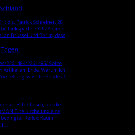
tschland
tidis, Patrick Schreiner, 28.
che Linkspartei SYRIZA einen
al an Brüssel und Berlin, dass
 Tagen.
ries/2261484/2261485/ Sollte
n Artikel am Ende. Warum ich
Vorstellung, was „linksradikal“
 hält es für falsch, auf die
OMON Eine Kirche und eine
bedingter Reflex: Kaum
 […]