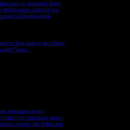
ging pain or insomnia. From
ended dosages, starting low
 potency involves clear
echts. Das liegt an den Eliten
n acht Typen.
nes Albtraums in die
en haben ihn gefunden: einen
chirm bereits 240 Milliarden