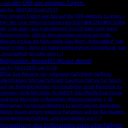
– so der ORF vor einigen Tagen.
am So, 18.01.2015 um 21:17
Vor einigen Tagen war das auf der ORF-website zu lesen –
hier der Link: http://orf.at/stories/2261484/2261485/ Sollte
der Link aber (aus irgendeinem Grund) bald nicht mehr
funktionieren, gibt es den geamten Artikel am Ende.
Warum ich das ins Netz stelle. Das Wort „linksradikal“ hat
mich irritiert, denn ich hatte meine eigene Vorstellung, was
„linksradikal“ ist oder sein […]
Religionen: Respekt? Wovor denn?
am Fr, 16.01.2015 um 11:16
©Die Zeit Respekt vor religiösen Gefühlen!, heißt es
allenthalben. Michael Schmidt-Salomon hält es für falsch,
auf die Befindlichkeiten von Gläubigen groß Rücksicht zu
nehmen. VON MICHAEL SCHMIDT-SALOMON Eine Kirche
und eine Moschee in Ramallah, Westjordanland | ©
Mohamad Torokman/Reuters Es wirkt wie ein bedingter
Reflex: Kaum gehen religiöse Fanatiker auf die Barrikaden ,
sind westliche Politiker und Journalisten zur […]
Verwaltung des Stillstandes statt überfälliger