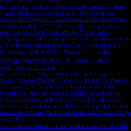
am Do, 12.02.2015 um 12:15
(Kleine Zeitung vom 11.2.2015 – Debatte) Heureka „Wenn
Tsipras nicht als Symbolfigur eines Albtraums in die
Geschichte eingehen will, muss er die Sümpfe im eigenen
Land trockenlegen.“ Die Griechen haben ihn gefunden:
einen Weg aus dem Marktdiktat der Troika. In der
Vergangenheit hat der europäische Rettungsschirm bereits
240 Milliarden Euro freigegeben. Die Krux dabei ist, […]
Griechenland: SYRIZAs Dilemma und die
verlogenen Reaktionen in Deutschland
am Fr, 30.01.2015 um 11:01
annotazioni.de – Blog zu wirtschafts-, verteilungs- und
sozialpolitischen Themen Gregor Kritidis, Patrick Schreiner,
28. Januar 2015 | Ausgrenzung, Demokratie & Recht,
Wirtschaft & Finanzen Dass die griechische Linkspartei
SYRIZA einen fulminanten Wahlsieg landete, ist mehr als
erfreulich. Es ist ein klares und deutliches Signal an Brüssel
und Berlin, dass die griechischen WählerInnen die bisherige
Austeritäts- […]
Kommen erstmals Linksradikale an die Macht?