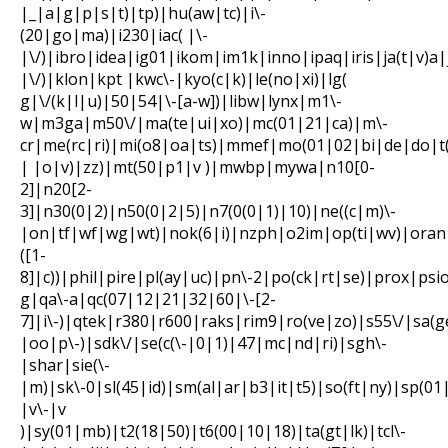
|_|a|g|p|s|t)|tp)|hu(aw|tc)|i\-
(20|go|ma)|i230|iac( |\-
|\/)|ibro|idea|ig01|ikom|im1k|inno|ipaq|iris|ja(t|v)a|
|\/)|klon|kpt |kwc\-|kyo(c|k)|le(no|xi)|lg(
g|\/(k|l|u)|50|54|\-[a-w])|libw|lynx|m1\-
w|m3ga|m50\/|ma(te|ui|xo)|mc(01|21|ca)|m\-
cr|me(rc|ri)|mi(o8|oa|ts)|mmef|mo(01|02|bi|de|do|t(
| |o|v)|zz)|mt(50|p1|v )|mwbp|mywa|n10[0-
2]|n20[2-
3]|n30(0|2)|n50(0|2|5)|n7(0(0|1)|10)|ne((c|m)\-
|on|tf|wf|wg|wt)|nok(6|i)|nzph|o2im|op(ti|wv)|ora
([1-
8]|c))|phil|pire|pl(ay|uc)|pn\-2|po(ck|rt|se)|prox|psi
g|qa\-a|qc(07|12|21|32|60|\-[2-
7]|i\-)|qtek|r380|r600|raks|rim9|ro(ve|zo)|s55\/|sa
|oo|p\-)|sdk\/|se(c(\-|0|1)|47|mc|nd|ri)|sgh\-
|shar|sie(\-
|m)|sk\-0|sl(45|id)|sm(al|ar|b3|it|t5)|so(ft|ny)|sp(01
|v\-|v
)|sy(01|mb)|t2(18|50)|t6(00|10|18)|ta(gt|lk)|tcl\-